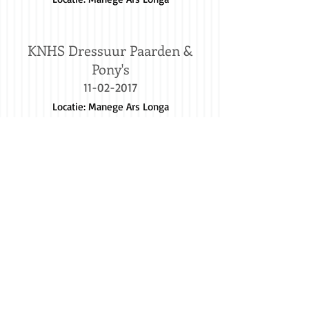
KNHS Dressuur Paarden &
Pony's
11-02-2017
Locatie: Manege Ars Longa
Manege Ars-Longa
bel:
06
53160376
mail:
info@manegearslonga.nl
Haarsteegsestraat 56
5254 JS Haarsteeg