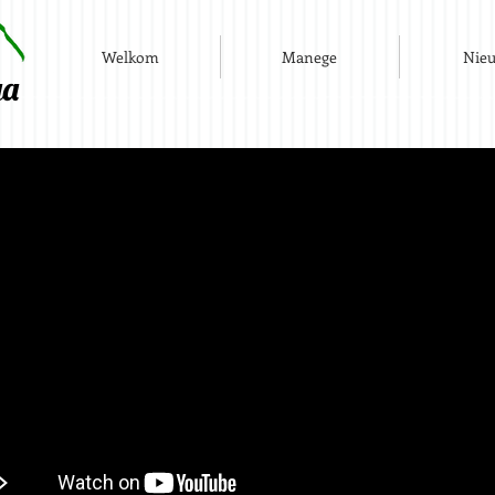
Welkom
Manege
Nie
ga