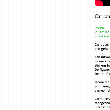
Carrou
lessen:
jeugd: ma
volwassen
Carrousel
een gehee
Een uitvoe
in een co
zijn erg b
De figure
De proef 
Iedere di
bij manege
van een e
Carrousel
meegedaan
uitvoerin