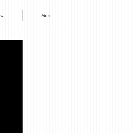
uws
More