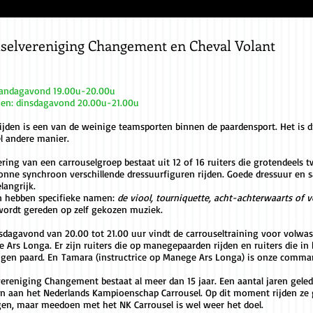
selvereniging Changement en Cheval Volant
andagavond 19.00u-20.00u
en: dinsdagavond 20.00u-21.00u
rijden is een van de weinige teamsporten binnen de paardensport. Het is 
l andere manier.
ring van een carrouselgroep bestaat uit 12 of 16 ruiters die grotendeels
lonne synchroon verschillende dressuurfiguren rijden. Goede dressuur e
elangrijk.
n hebben specifieke namen:
de viool, tourniquette, acht-achterwaarts of v
wordt gereden op zelf gekozen muziek.
nsdagavond van 20.00 tot 21.00 uur vindt de carrouseltraining voor volwa
 Ars Longa. Er zijn ruiters die op manegepaarden rijden en ruiters die in h
igen paard. En Tamara (instructrice op Manege Ars Longa) is onze comma
vereniging Changement bestaat al meer dan 15 jaar. Een aantal jaren gele
 aan het Nederlands Kampioenschap Carrousel. Op dit moment rijden ze
gen, maar meedoen met het NK Carrousel is wel weer het doel.