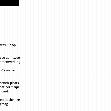
dressuur op
 twee aan twee
n samenwerking
olte-varie
.
ssenen plaats
et bezit zijn
ndant.
den hebben ze
 graag